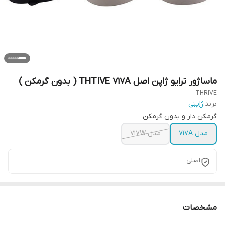
ماساژور ترایو ژاپن اصل THTIVE 717A ( بدون گرمکن )
THRIVE
برند:
ژاپنی
گرمکن دار و بدون گرمکن
مدل ۷۱۷A
مدل 717W
اصلی
مشخصات