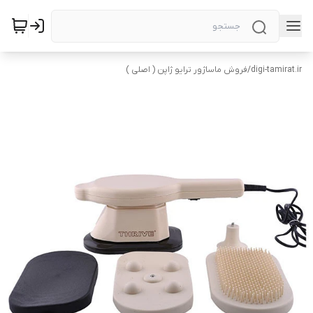
digi-tamirat.ir
/
فروش ماساژور ترایو ژاپن ( اصلی )