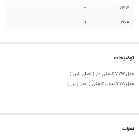
0
717W
1
717A
توضیحات
مدل 717W گرمکن دار ( اصلی ژاپن )
مدل 717A بدون گرمکن ( اصل ژاپن )
نظرات