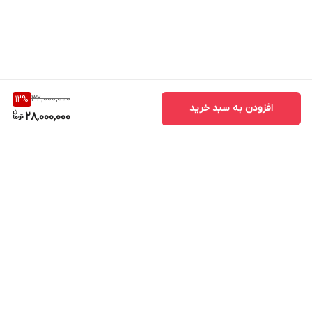
32,000,000
12
%
افزودن به سبد خرید
28,000,000
برگشت به بالا