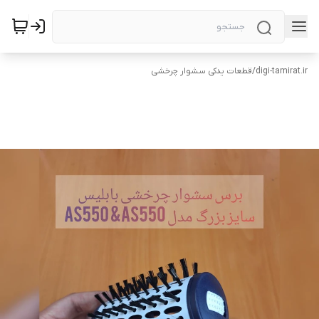
digi-tamirat.ir
/
قطعات یدکی سشوار چرخشی