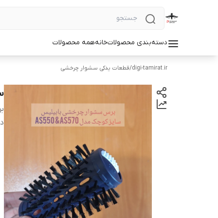
دسته‌بندی محصولات
خانه
همه محصولات
digi-tamirat.ir
/
قطعات یدکی سشوار چرخشی
سر
بر
دس