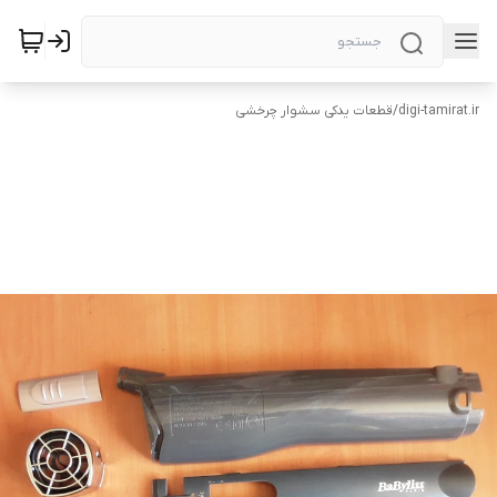
digi-tamirat.ir
/
قطعات یدکی سشوار چرخشی