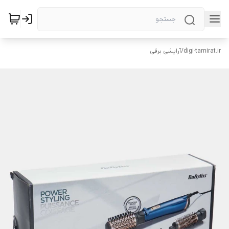
digi-tamirat.ir
/
آرایشی برقی