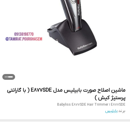
ماشین اصلاح صورت بابیلیس مدل E877SDE ( با گارانتی
پرستیژ کیش )
E877SDE ا Babyliss E877SDE Hair Trimmer
برند:
بابلیس