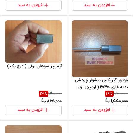
افزودن به سبد
افزودن به سبد
آرمیچر سوهان برقی ( درج یک )
موتور گیربکس سشوار چرخشی
بدنه فلزی ۲۷۳۵ ( ارمیچر نو ،
1,200,000
2,200,000
27
%
29
%
گیربکس استوک )
865,000
1,550,000
افزودن به سبد
افزودن به سبد