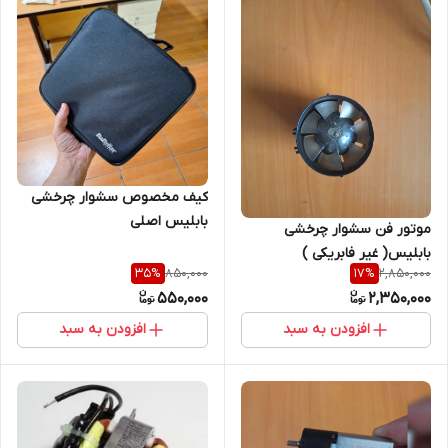
کیف مخصوص سشوار چرخشی
بابلیس اصلی
موتور فن سشوار چرخشی
بابلیس( غیر فابریکی )
850,000
2,850,000
35
%
17
%
550,000
2,350,000
افزودن به سبد
افزودن به سبد