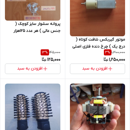
پروانه سشوار سایز کوچک (
جنس عالی ) هر عدد ۱۲۵هزار
تومان
موتور گیربکس شافت کوتاه (
درج یک ) چرخ دنده فلزی اصلی
145,000
1,300,000
13
%
3
%
125,000
1,250,000
افزودن به سبد
افزودن به سبد