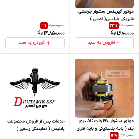
موتور گیربکس سشوار چرخشی
فابریکی بابلیس( اصلی )
16,800,000
2,200,000
11
%
23
%
14,850,000
1,680,000
افزودن به سبد
افزودن به سبد
موتور سشوار ۲۲۰ ولت AC درج
خدمات پس از فروش محصولات
یک ( پایه پلاستیکی و پایه فلزی
بابلیس ( نمایندگی رسمی )
1,850,000
14
%
)