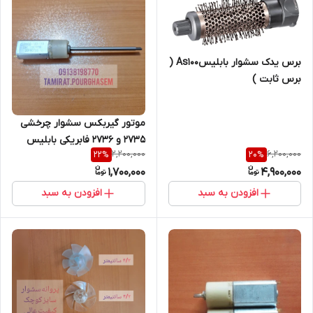
برس یدک سشوار بابلیسAs100 (
برس ثابت )
موتور گیربکس سشوار چرخشی
۲۷۳۵ و ۲۷۳۶ فابریکی بابلیس
2,200,000
6,200,000
22
%
20
%
1,700,000
4,900,000
افزودن به سبد
افزودن به سبد