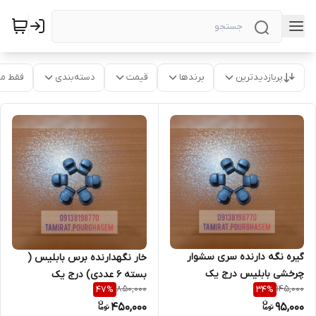
پربازدیدترین
برندها
قیمت
دسته‌بندی
فقط م
گیره نگه دارنده سری سشوار
خار نگهدارنده برس بابلیس (
چرخشی بابلیس درج یک
بسته ۶ عددی) درج یک
850,000
145,000
47
%
34
%
450,000
95,000