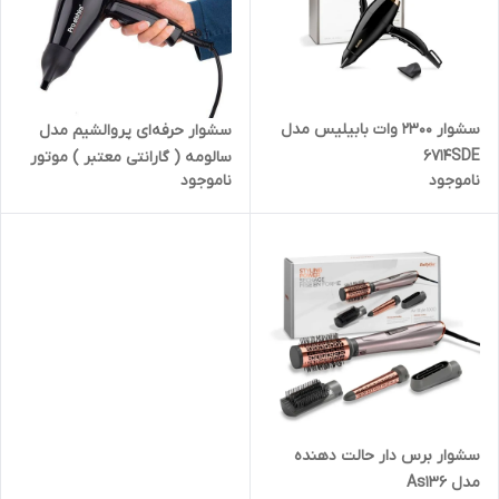
سشوار 2300 وات بابیلیس مدل
سشوار حرفه‌ای پروالشیم مدل
6714SDE
سالومه ( گارانتی معتبر ) موتور
ناموجود
ناموجود
Ac
سشوار برس دار حالت دهنده
مدل As136