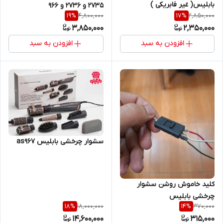
بابلیس( غیر فابریکی )
۲۷۳۵ و ۲۷۳۶ و ۹۶۶
4,800,000
2,850,000
19
%
17
%
3,850,000
2,350,000
افزودن به سبد
افزودن به سبد
سشوار چرخشی بابلیس as967
کلید خاموش روشن سشوار
چرخشی بابلیس
18,000,000
370,000
18
%
14
%
14,600,000
315,000