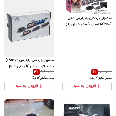
سشوار چرخشی بابیلیس مدل
AS250E اصلی ( سفارش اروپا )
سشوار چرخشی بابلیس As966 (
جدید ترین مدل )گارانتی ۲ سال
15,500,000
16,800,000
4
%
11
%
14,850,000
14,850,000
افزودن به سبد
افزودن به سبد