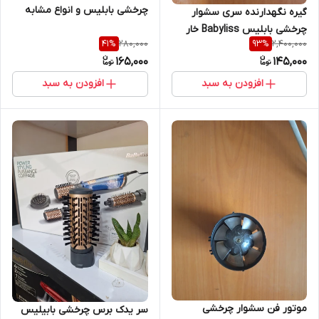
چرخشی بابلیس و انواع مشابه
گیره نگهدارنده سری سشوار
درجه 1
چرخشی بابلیس Babyliss خار
280,000
2,400,000
41
%
93
%
سری سشوار چرخشی بابلیس
165,000
145,000
Babyliss
افزودن به سبد
افزودن به سبد
موتور فن سشوار چرخشی
سر یدک برس چرخشی بابیلیس