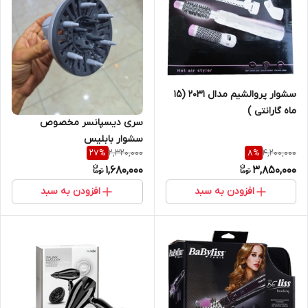
سشوار پروالشیم مدال ۲۰۳۱ (۱۵
ماه گارانتی )
سری دیسپانسر مخصوص
سشوار بابلیس
2,320,000
4,200,000
27
%
8
%
1,680,000
3,850,000
افزودن به سبد
افزودن به سبد