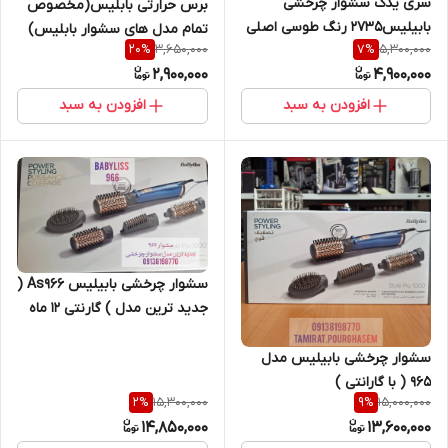
سری یدک سشوار چرخشی
برس حرارتی بابلیس(مخصوص
بابیلیس2735 رنگ طوسی اصلی
تمام مدل های سشوار بابلیس)
3,650,000
5,300,000
20
%
7
%
2,900,000
4,900,000
افزودن به سبد
افزودن به سبد
سشوار چرخشی بابیلیس As966 (
جدید ترین مدل ) گارنتی 12 ماه
سشوار چرخشی بابیلیس مدل
۹۶۵ ( با گارانتی )
15,300,000
15,000,000
2
%
9
%
14,850,000
13,600,000