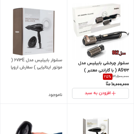
سشوار بابیلیس مدل 6713E (
سشوار چرخشی بابیلیس مدل
موتور ایتالیایی ) سفارش اروپا
AS962 ( با گارانتی معتبر )
13,500,000
25
%
10,000,000
افزودن به سبد
ناموجود