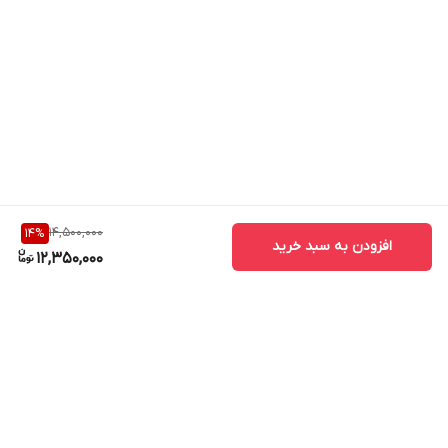
14,500,000
14
%
افزودن به سبد خرید
12,350,000
برگشت به بالا