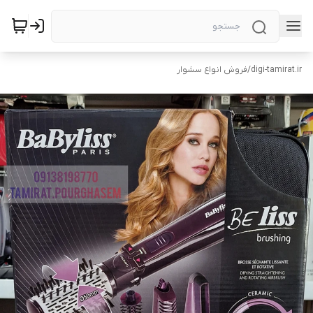
digi-tamirat.ir
/
فروش انواع سشوار