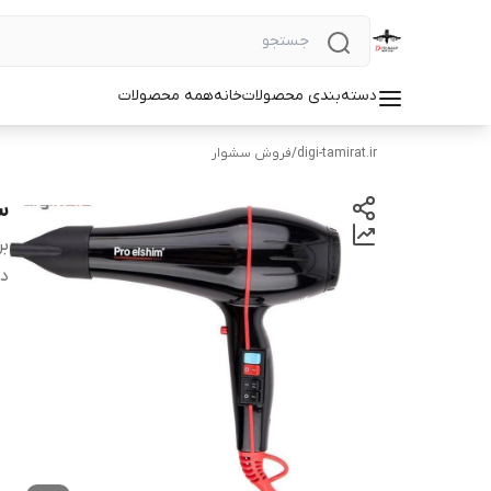
دسته‌بندی محصولات
خانه
همه محصولات
digi-tamirat.ir
/
فروش سشوار
س
بر
دس