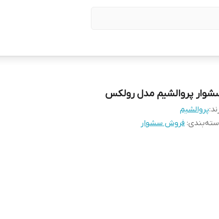
شوار پروالشیم مدل رولکس
ند:
پروالشیم
ته‌بندی
:
فروش سشوار