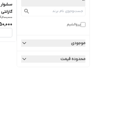
گارانتی 
4,200,000
50,000
پروالشیم
موجودی
محدوده قیمت