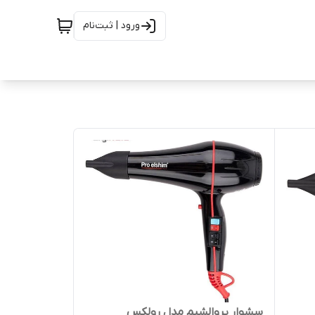
ورود | ثبت‌نام
سشوار پروالشیم مدل رولکس