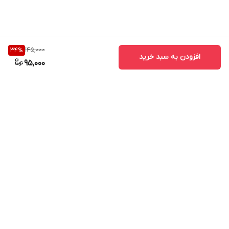
145,000
34
%
افزودن به سبد خرید
95,000
برگشت به بالا
ارسال ویژه
پشتیبانی ۲۴ ساعته