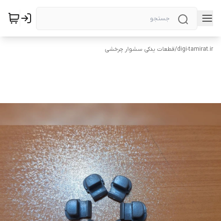
digi-tamirat.ir
/
قطعات یدکی سشوار چرخشی