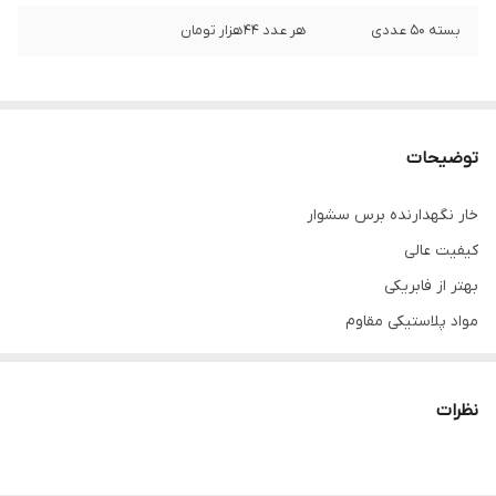
بسته ۵۰ عددی
هر عدد ۴۴هزار تومان
توضیحات
خار نگهدارنده برس سشوار
کیفیت عالی
بهتر از فابریکی
مواد پلاستيکی مقاوم
۲۷۳۵ ، ۲۷۳۶ ،As120 , As250 , As100
و ...
نظرات