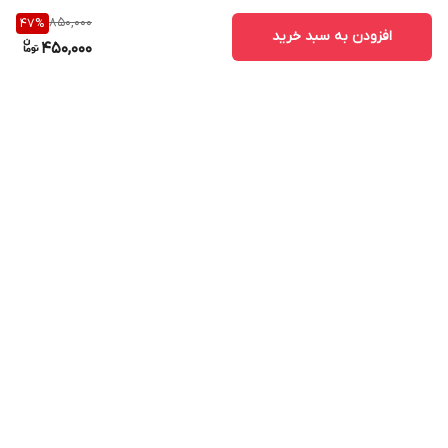
850,000
47
%
افزودن به سبد خرید
450,000
برگشت به بالا
ارسال ویژه
پشتیبانی ۲۴ ساعته