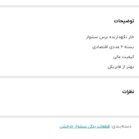
توضیحات
خار نگهدارنده برس سشوار
بسته ۶ عددی اقتصادی
کیفیت عالی
بهتر از فابریکی
مواد پلاستيکی مقاوم
۲۷۳۵ ، ۲۷۳۶ ،As120 , As250 , As100
نظرات
و ...
دسته‌بندی
:
قطعات یدکی سشوار چرخشی