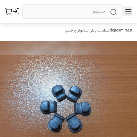
digi-tamirat.ir
/
قطعات یدکی سشوار چرخشی